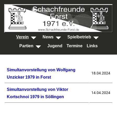
SKIP TO MAIN CONTENT
Verein
News
Spielbetrieb
Partien
Jugend
Termine
Links
Beiträge
Titel
Veröffentlichungsdatum
Simultanvorstellung von Wolfgang
18.04.2024
Unzicker 1979 in Forst
Simultanvorstellung von Viktor
14.04.2024
Kortschnoi 1979 in Söllingen