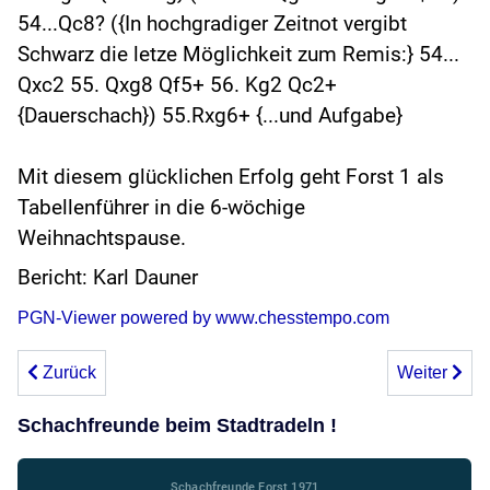
54...Qc8? ({In hochgradiger Zeitnot vergibt
Schwarz die letze Möglichkeit zum Remis:} 54...
Qxc2 55. Qxg8 Qf5+ 56. Kg2 Qc2+
{Dauerschach}) 55.Rxg6+ {...und Aufgabe}
Mit diesem glücklichen Erfolg geht Forst 1 als
Tabellenführer in die 6-wöchige
Weihnachtspause.
Bericht: Karl Dauner
PGN-Viewer powered by www.chesstempo.com
Vorheriger Beitrag: Julian Dauner ist Blitzschach-Vereinsme
Nächster Bei
Zurück
Weiter
Schachfreunde beim Stadtradeln !