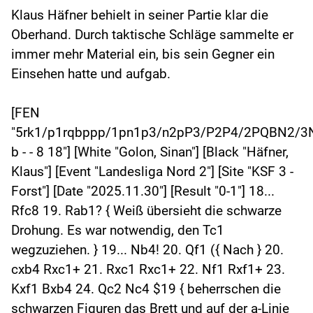
Klaus Häfner behielt in seiner Partie klar die
Oberhand. Durch taktische Schläge sammelte er
immer mehr Material ein, bis sein Gegner ein
Einsehen hatte und aufgab.
[FEN
"5rk1/p1rqbppp/1pn1p3/n2pP3/P2P4/2PQBN2/
b - - 8 18"] [White "Golon, Sinan"] [Black "Häfner,
Klaus"] [Event "Landesliga Nord 2"] [Site "KSF 3 -
Forst"] [Date "2025.11.30"] [Result "0-1"] 18...
Rfc8 19. Rab1? { Weiß übersieht die schwarze
Drohung. Es war notwendig, den Tc1
wegzuziehen. } 19... Nb4! 20. Qf1 ({ Nach } 20.
cxb4 Rxc1+ 21. Rxc1 Rxc1+ 22. Nf1 Rxf1+ 23.
Kxf1 Bxb4 24. Qc2 Nc4 $19 { beherrschen die
schwarzen Figuren das Brett und auf der a-Linie