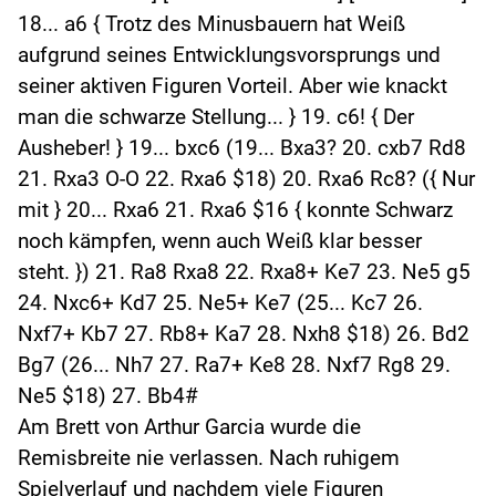
18... a6 { Trotz des Minusbauern hat Weiß
aufgrund seines Entwicklungsvorsprungs und
seiner aktiven Figuren Vorteil. Aber wie knackt
man die schwarze Stellung... } 19. c6! { Der
Ausheber! } 19... bxc6 (19... Bxa3? 20. cxb7 Rd8
21. Rxa3 O-O 22. Rxa6 $18) 20. Rxa6 Rc8? ({ Nur
mit } 20... Rxa6 21. Rxa6 $16 { konnte Schwarz
noch kämpfen, wenn auch Weiß klar besser
steht. }) 21. Ra8 Rxa8 22. Rxa8+ Ke7 23. Ne5 g5
24. Nxc6+ Kd7 25. Ne5+ Ke7 (25... Kc7 26.
Nxf7+ Kb7 27. Rb8+ Ka7 28. Nxh8 $18) 26. Bd2
Bg7 (26... Nh7 27. Ra7+ Ke8 28. Nxf7 Rg8 29.
Ne5 $18) 27. Bb4#
Am Brett von Arthur Garcia wurde die
Remisbreite nie verlassen. Nach ruhigem
Spielverlauf und nachdem viele Figuren