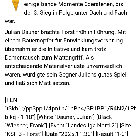
einige bange Momente überstehen, bis
der 3. Sieg in Folge unter Dach und Fach
war.
Julian Dauner brachte Forst früh in Führung. Mit
einem Bauernopfer für Entwicklungsvorsprung
übernahm er die Initiative und kam trotz
Damentausch zum Mattangriff. Als
entscheidende Materialverluste unvermeidlich
waren, würdigte sein Gegner Julians gutes Spiel
und ließ sich Matt setzen.
[FEN
"r3kb1r/pp3pp1/4pn1p/1pPp4/3P1BP1/R4N2/1
b kq - 1 18"] [White "Dauner, Julian"] [Black
"Wiesner, Frank"] [Event "Landesliga Nord 2"] [Site
"KSF 3 - Forst"] [Date "2025.11.30"] [Result "1-0"]