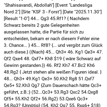
"Shahisavandi, Abdollah"] [Event "Landesliga
Nord 2"] [Site "KSF 3 - Forst"] [Date "2025.11.30"]
[Result "1-0"] 44... Qg3 45.Rf1? { Nachdem
Schwarz bereits 2 gute Gelegenheiten
ausgelassen hatte, die Partie für sich zu
entscheiden, bekam er nach diesem Fehler eine
3. Chance... } 45... Rf8? {... und vergibt zum Glück
auch diese.} ({Nach} 45... Qh3+ 46. Kg1 Qe3+ 47.
Qf2 Qxe4 48. Qxf7+ Kh8 $19 { wäre Schwarz auf
Gewinn gestanden.}) 46. Rf2 Kh7 47.Bc2 Kh6
48.Rg2 { Jetzt stehen alle weißen Figuren ideal. }
48... Qh3+ 49.Kg1 Qe3+ 50.Kh2 Rg8 51.Qxf7
Qe5+ 52.Kh3 Qg7 {Zum Dauerschach hätte Qc3+
geführt, z.B.:} (52...Qc3+ 53.Rg3 Qxc2 54.Qxg8
Qf5+ 55.Kh2 Qf2+ 56.Rg2) 53.Qxe6 Qc3+
54.Rg3? {Unnötig} (54. Kh2 Qg7 55. Rxg6+ $18)